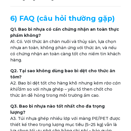
6) FAQ (câu hỏi thường gặp)
Q1. Bao bì nhựa có cần chứng nhận an toàn thực
phẩm không?
A1. Có. Với thức ăn chăn nuôi và thủy sản, lựa chọn
nhựa an toàn, không phản ứng với thức ăn, và nếu
có chứng nhận an toàn càng tốt cho niềm tin khách
hàng.
Q2. Tại sao không dùng bao bì dệt cho thức ăn
tôm?
A2. Bao bì dệt tốt cho hàng khô nhưng kém
rào cản
khí/ẩm
so với nhựa ghép – yếu tố then chốt cho
thức ăn dễ hỏng trong môi trường ẩm cao.
Q3. Bao bì nhựa nào tốt nhất cho đa trọng
lượng?
A3. Túi nhựa ghép nhiều lớp với màng PE/PET được
thiết kế theo trọng lượng mục tiêu (5–25 kg) vẫn là
lựa chọn tối ưu nhờ cân bằng chi phí – bảo quản.