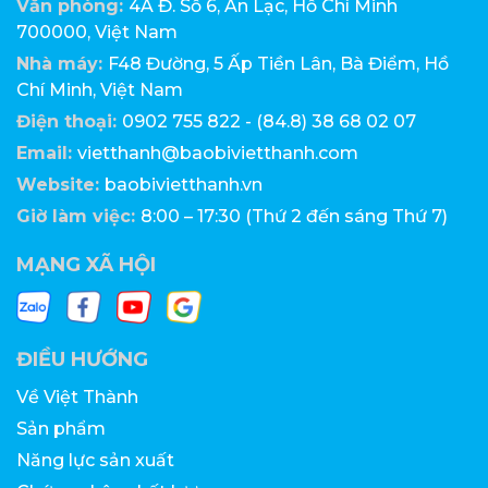
Văn phòng:
4A Đ. Số 6, An Lạc, Hồ Chí Minh
700000, Việt Nam
Nhà máy:
F48 Đường, 5 Ấp Tiền Lân, Bà Điểm, Hồ
Chí Minh, Việt Nam
Điện thoại:
0902 755 822 - (84.8) 38 68 02 07
Email:
vietthanh@baobivietthanh.com
Website:
baobivietthanh.vn
Giờ làm việc:
8:00 – 17:30 (Thứ 2 đến sáng Thứ 7)
MẠNG XÃ HỘI
ĐIỀU HƯỚNG
Về Việt Thành
Sản phẩm
Năng lực sản xuất