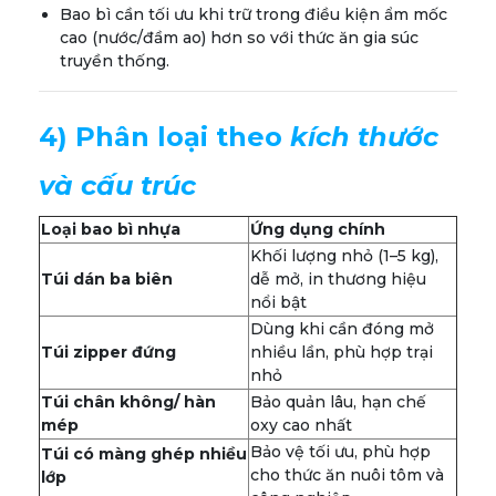
Bao bì cần tối ưu khi trữ trong điều kiện ẩm mốc
cao (nước/đầm ao) hơn so với thức ăn gia súc
truyền thống.
4) Phân loại theo
kích thước
và cấu trúc
Loại bao bì nhựa
Ứng dụng chính
Khối lượng nhỏ (1–5 kg),
Túi dán ba biên
dễ mở, in thương hiệu
nổi bật
Dùng khi cần đóng mở
Túi zipper đứng
nhiều lần, phù hợp trại
nhỏ
Túi chân không/ hàn
Bảo quản lâu, hạn chế
mép
oxy cao nhất
Bảo vệ tối ưu, phù hợp
T
úi có màng ghép nhiều
cho thức ăn nuôi tôm và
lớp