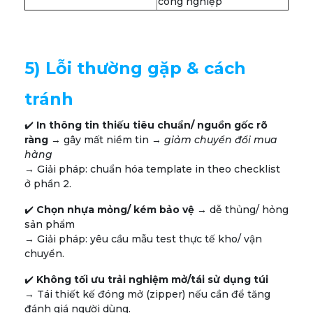
công nghiệp
5) Lỗi thường gặp & cách
tránh
✔️
In thông tin thiếu tiêu chuẩn/ nguồn gốc rõ
ràng
→ gây mất niềm tin →
giảm chuyển đổi mua
hàng
→ Giải pháp: chuẩn hóa template in theo checklist
ở phần 2.
✔️
Chọn nhựa mỏng/ kém bảo vệ
→ dễ thủng/ hỏng
sản phẩm
→ Giải pháp: yêu cầu mẫu test thực tế kho/ vận
chuyển.
✔️
Không tối ưu trải nghiệm mở/tái sử dụng túi
→ Tái thiết kế đóng mở (zipper) nếu cần để tăng
đánh giá người dùng.