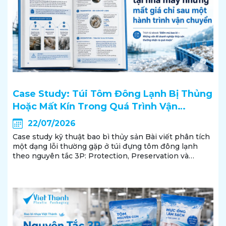
Case Study: Túi Tôm Đông Lạnh Bị Thủng
Hoặc Mất Kín Trong Quá Trình Vận
Chuyển
22/07/2026
Case study kỹ thuật bao bì thủy sản Bài viết phân tích
một dạng lỗi thường gặp ở túi đựng tôm đông lạnh
theo nguyên tắc 3P: Protection, Preservation và
Presentation. Qua đó, doanh nghiệp có thể hiểu vì sao
một chiếc túi vẫn nguyên vẹn khi rời nhà máy nhưng
lại...