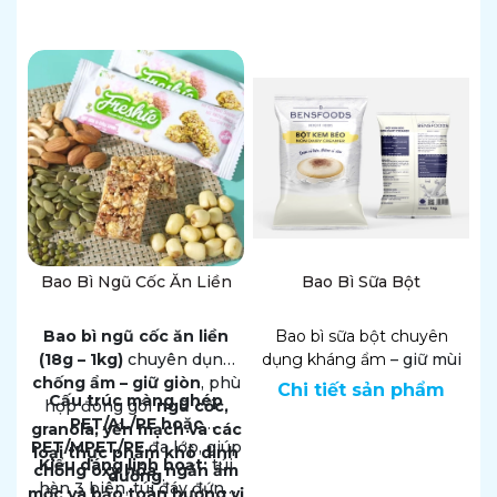
tăng tính tiện lợi trong
thùng, giao hàng và trưng
đóng gói – phân phối.
bày.
Bao Bì Ngũ Cốc Ăn Liền
Bao Bì Sữa Bột
Bao bì ngũ cốc ăn liền
Bao bì sữa bột chuyên
(18g – 1kg)
chuyên dụng
dụng kháng ẩm
– giữ mùi
chống ẩm – giữ giòn
, phù
tuyệt đối, phù hợp đóng
Chi tiết sản phẩm
Cấu trúc màng ghép
hợp đóng gói
ngũ cốc,
gói sữa bột trẻ em, bột
PET/AL/PE hoặc
granola, yến mạch và các
ngũ cốc, bột dinh dưỡng
PET/MPET/PE
đa lớp, giúp
loại thực phẩm khô dinh
và thực phẩm chức năng.
Kiểu dáng linh hoạt:
túi
chống oxy hóa, ngăn ẩm
dưỡng
.
Cấu trúc màng
hàn 3 biên, túi đáy đứng
mốc và bảo toàn hương vị