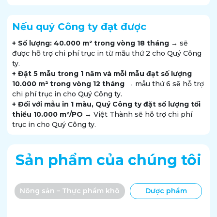
Nếu quý Công ty đạt được
+ Số lượng: 40.000 m² trong vòng 18 tháng
→ sẽ
được hỗ trợ chi phí trục in từ mẫu thứ 2 cho Quý Công
ty.
+ Đặt 5 mẫu trong 1 năm và mỗi mẫu đạt số lượng
10.000 m² trong vòng 12 tháng
→ mẫu thứ 6 sẽ hỗ trợ
chi phí trục in cho Quý Công ty.
+ Đối với mẫu in 1 màu, Quý Công ty đặt số lượng tối
thiểu 10.000 m²/PO
→ Việt Thành sẽ hỗ trợ chi phí
trục in cho Quý Công ty.
Sản phẩm của chúng tôi
Nông sản – Thực phẩm khô
Dược phẩm
T