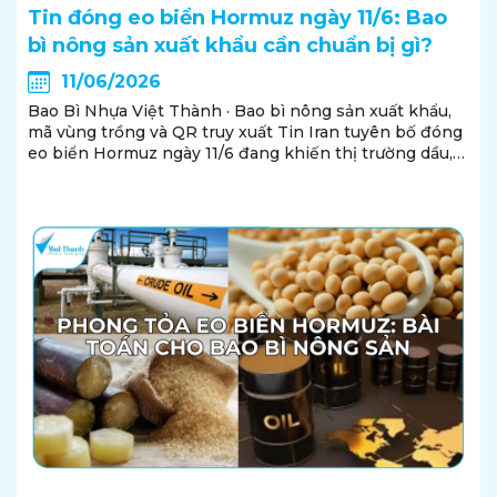
Tin đóng eo biển Hormuz ngày 11/6: Bao
bì nông sản xuất khẩu cần chuẩn bị gì?
11/06/2026
Bao Bì Nhựa Việt Thành · Bao bì nông sản xuất khẩu,
mã vùng trồng và QR truy xuất Tin Iran tuyên bố đóng
eo biển Hormuz ngày 11/6 đang khiến thị trường dầu,
vận tải biển và logistics quốc tế được theo dõi sát hơn.
Với doanh nghiệp nông sản, đây...