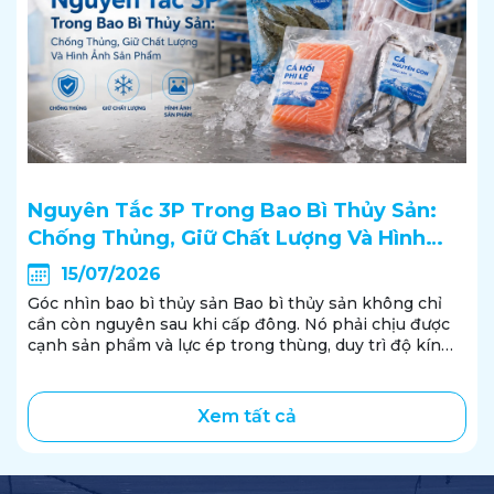
Nguyên Tắc 3P Trong Bao Bì Thủy Sản:
Chống Thủng, Giữ Chất Lượng Và Hình
Ảnh Sản Phẩm
15/07/2026
Góc nhìn bao bì thủy sản Bao bì thủy sản không chỉ
cần còn nguyên sau khi cấp đông. Nó phải chịu được
cạnh sản phẩm và lực ép trong thùng, duy trì độ kín
trong thời gian lưu kho, đồng thời giữ được hình thức
đủ rõ ràng và ổn...
Xem tất cả