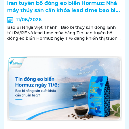
Iran tuyên bố đóng eo biển Hormuz: Nhà
máy thủy sản cần khóa lead time bao bì
đông lạnh
11/06/2026
Bao Bì Nhựa Việt Thành · Bao bì thủy sản đông lạnh,
túi PA/PE và lead time mùa hàng Tin Iran tuyên bố
đóng eo biển Hormuz ngày 11/6 đang khiến thị trường
dầu và logistics quốc tế biến động mạnh hơn. Với nhà
máy thủy sản, điểm cần quan tâm không...