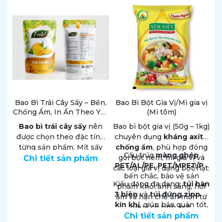
Bao Bì Trái Cây Sấy – Bền,
Bao Bì Bột Gia Vị/Mì gia vị
Chống Ẩm, In Ấn Theo Yêu
(Mì tôm)
Cầu
Bao bì trái cây sấy
nên
Bao bì bột gia vị (50g – 1kg)
được chọn theo đặc tính
chuyên dụng
kháng axít –
từng sản phẩm. Mít sấy
chống ẩm
, phù hợp đóng
Cấu trúc
màng ghép
giòn cần ưu tiên chống ẩm
gói bột nêm, mì gia vị và
Chi tiết sản phẩm
PET/AL/PE, PET/MPET/PE
và giữ độ giòn; xoài sấy
các loại gia vị dạng bột/hạt.
bền chắc, bảo vệ sản
dẻo cần kiểm soát độ dính,
Kiểu dáng đa dạng:
túi hàn
phẩm khỏi ánh sáng, hơi
dầu/đường và đường hàn;
3 biên
và
túi đứng zipper
ẩm và hạn chế ăn mòn từ
chuối sấy, khoai lang sấy
kín khí
, giúp bảo quản tốt,
gia vị có tính axít.
hoặc trái cây sấy mix cần
giữ hương vị lâu dài và
Chi tiết sản phẩm
bao bì đủ bền khi xếp