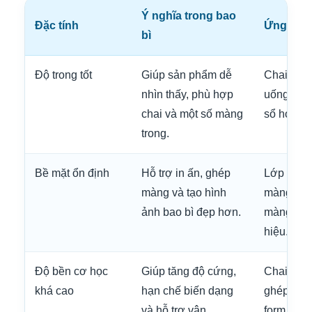
Ý nghĩa trong bao
Đặc tính
Ứng dụn
bì
Độ trong tốt
Giúp sản phẩm dễ
Chai nước
nhìn thấy, phù hợp
uống, kha
chai và một số màng
sổ hoặc m
trong.
Bề mặt ổn định
Hỗ trợ in ấn, ghép
Lớp ngoài
màng và tạo hình
màng ghé
ảnh bao bì đẹp hơn.
màng, túi
hiệu.
Độ bền cơ học
Giúp tăng độ cứng,
Chai, kh
khá cao
hạn chế biến dạng
ghép, bao
và hỗ trợ vận
form ổn đ