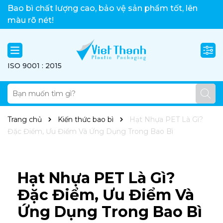
Việt Thành xin chào!
Bao bì chất lượng cao, bảo vệ sản phẩm tốt, lên
màu rõ nét!
ISO 9001 : 2015
Trang chủ
Kiến thức bao bì
Hạt Nhựa PET Là Gì?
Đặc Điểm, Ưu Điểm Và Ứng Dụng Trong Bao Bì
Hạt Nhựa PET Là Gì?
Đặc Điểm, Ưu Điểm Và
Ứng Dụng Trong Bao Bì