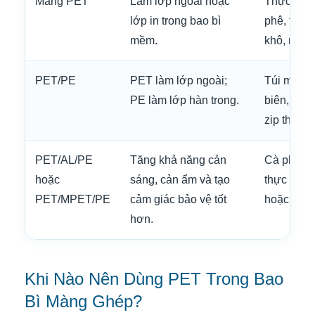
Màng PET
Làm lớp ngoài hoặc
Thực phẩ
lớp in trong bao bì
phê, trà, 
mềm.
khô, mỹ p
PET/PE
PET làm lớp ngoài;
Túi màng 
PE làm lớp hàn trong.
biên, túi h
zip theo y
PET/AL/PE
Tăng khả năng cản
Cà phê, trà
hoặc
sáng, cản ẩm và tạo
thực phẩ
PET/MPET/PE
cảm giác bảo vệ tốt
hoặc cần 
hơn.
Khi Nào Nên Dùng PET Trong Bao
Bì Màng Ghép?