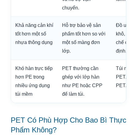
chuyển.
Khả năng cản khí
Hỗ trợ bảo vệ sản
Đồ uống,
tốt hơn một số
phẩm tốt hơn so với
khô, bao 
nhựa thông dụng
một số màng đơn
chế oxy 
lớp.
định.
Khó hàn trực tiếp
PET thường cần
Túi màng
hơn PE trong
ghép với lớp hàn
PET/PE, 
nhiều ứng dụng
như PE hoặc CPP
PET/AL/P
túi mềm
để làm túi.
PET Có Phù Hợp Cho Bao Bì Thực
Phẩm Không?