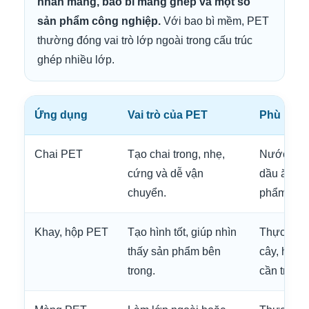
nhãn màng, bao bì màng ghép và một số
sản phẩm công nghiệp.
Với bao bì mềm, PET
thường đóng vai trò lớp ngoài trong cấu trúc
ghép nhiều lớp.
Ứng dụng
Vai trò của PET
Phù hợp 
Chai PET
Tạo chai trong, nhẹ,
Nước uống
cứng và dễ vận
dầu ăn, m
chuyển.
phẩm tiêu
Khay, hộp PET
Tạo hình tốt, giúp nhìn
Thực phẩm
thấy sản phẩm bên
cây, hàng
trong.
cần trưng