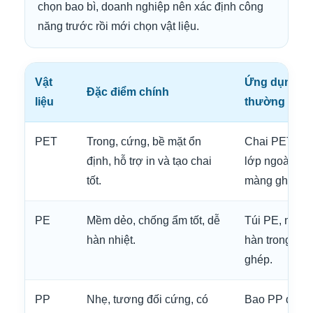
chọn bao bì, doanh nghiệp nên xác định công
năng trước rồi mới chọn vật liệu.
Vật
Ứng dụng ba
Đặc điểm chính
liệu
thường gặp
PET
Trong, cứng, bề mặt ổn
Chai PET, mà
định, hỗ trợ in và tạo chai
lớp ngoài của
tốt.
màng ghép.
PE
Mềm dẻo, chống ẩm tốt, dễ
Túi PE, màng
hàn nhiệt.
hàn trong củ
ghép.
PP
Nhẹ, tương đối cứng, có
Bao PP dệt, h