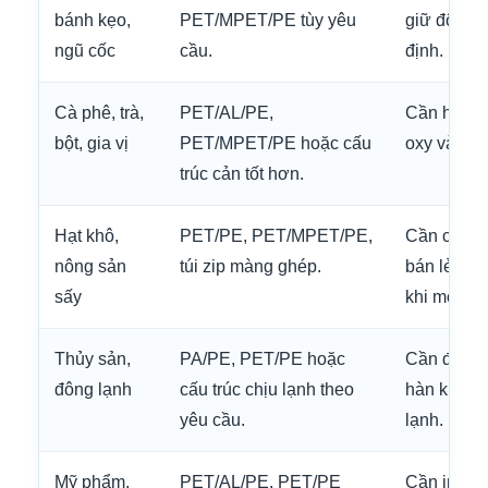
bánh kẹo,
PET/MPET/PE tùy yêu
giữ độ giò
ngũ cốc
cầu.
định.
Cà phê, trà,
PET/AL/PE,
Cần hạn c
bột, gia vị
PET/MPET/PE hoặc cấu
oxy và thấ
trúc cản tốt hơn.
Hạt khô,
PET/PE, PET/MPET/PE,
Cần chống
nông sản
túi zip màng ghép.
bán lẻ tốt 
sấy
khi mở nếu
Thủy sản,
PA/PE, PET/PE hoặc
Cần độ dai
đông lạnh
cấu trúc chịu lạnh theo
hàn kín và
yêu cầu.
lạnh.
Mỹ phẩm,
PET/AL/PE, PET/PE
Cần in đẹp