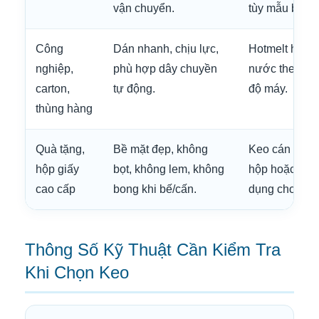
vận chuyển.
tùy mẫu bao b
Công
Dán nhanh, chịu lực,
Hotmelt hoặc
nghiệp,
phù hợp dây chuyền
nước theo vật 
carton,
tự động.
độ máy.
thùng hàng
Quà tặng,
Bề mặt đẹp, không
Keo cán màng
hộp giấy
bọt, không lem, không
hộp hoặc hệ 
cao cấp
bong khi bế/cấn.
dụng cho bề m
Thông Số Kỹ Thuật Cần Kiểm Tra
Khi Chọn Keo