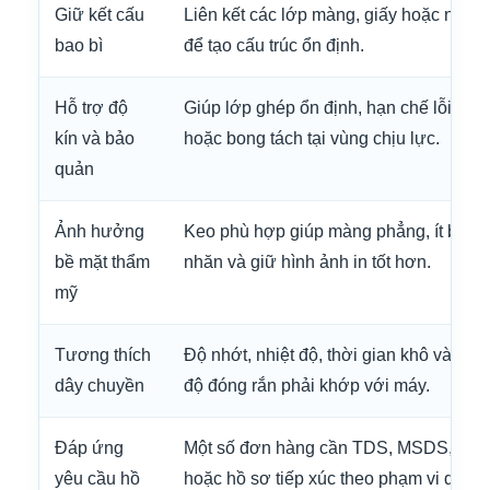
Giữ kết cấu
Liên kết các lớp màng, giấy hoặc nhôm
bao bì
để tạo cấu trúc ổn định.
Hỗ trợ độ
Giúp lớp ghép ổn định, hạn chế lỗi rò rỉ
kín và bảo
hoặc bong tách tại vùng chịu lực.
quản
Ảnh hưởng
Keo phù hợp giúp màng phẳng, ít bọt, ít
bề mặt thẩm
nhăn và giữ hình ảnh in tốt hơn.
mỹ
Tương thích
Độ nhớt, nhiệt độ, thời gian khô và tốc
dây chuyền
độ đóng rắn phải khớp với máy.
Đáp ứng
Một số đơn hàng cần TDS, MSDS, CO
yêu cầu hồ
hoặc hồ sơ tiếp xúc theo phạm vi dùng.