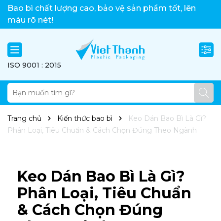
Việt Thành xin chào!
Bao bì chất lượng cao, bảo vệ sản phẩm tốt, lên
màu rõ nét!
ISO 9001 : 2015
Trang chủ
Kiến thức bao bì
Keo Dán Bao Bì Là Gì?
Phân Loại, Tiêu Chuẩn & Cách Chọn Đúng Theo Ngành
Keo Dán Bao Bì Là Gì?
Phân Loại, Tiêu Chuẩn
& Cách Chọn Đúng