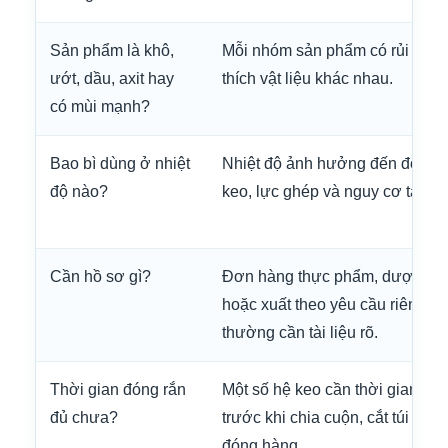
Sản phẩm là khô,
Mỗi nhóm sản phẩm có rủi ro t
ướt, dầu, axit hay
thích vật liệu khác nhau.
có mùi mạnh?
Bao bì dùng ở nhiệt
Nhiệt độ ảnh hưởng đến độ bề
độ nào?
keo, lực ghép và nguy cơ tách l
Cần hồ sơ gì?
Đơn hàng thực phẩm, dược p
hoặc xuất theo yêu cầu riêng
thường cần tài liệu rõ.
Thời gian đóng rắn
Một số hệ keo cần thời gian ổn 
đủ chưa?
trước khi chia cuộn, cắt túi hoặc
đóng hàng.