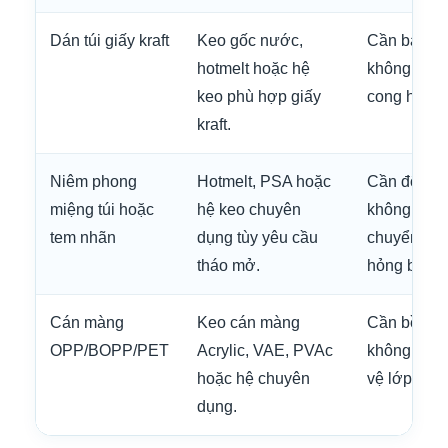
Dán túi giấy kraft
Keo gốc nước,
Cần bám tốt
hotmelt hoặc hệ
không lem,
keo phù hợp giấy
cong hoặc n
kraft.
Niêm phong
Hotmelt, PSA hoặc
Cần độ dín
miệng túi hoặc
hệ keo chuyên
không bung
tem nhãn
dụng tùy yêu cầu
chuyển và 
tháo mở.
hỏng bề mặ
Cán màng
Keo cán màng
Cần bề mặt 
OPP/BOPP/PET
Acrylic, VAE, PVAc
không bon
hoặc hệ chuyên
vệ lớp in.
dụng.