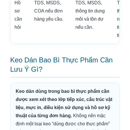
Hồ
TDS, MSDS,
TDS, MSDS,
TDS,
sơ
COA nếu đơn
thông tin dung
thông
cần
hàng yêu cầu.
môi và tồn dư
nhiệt,
hỏi
nếu cần.
time, 
time.
Keo Dán Bao Bì Thực Phẩm Cần
Lưu Ý Gì?
Keo dán dùng trong bao bì thực phẩm cần
được xem xét theo lớp tiếp xúc, cấu trúc vật
liệu, mực in, điều kiện sử dụng và hồ sơ kỹ
thuật của từng đơn hàng.
Không nên mặc
định một loại keo “dùng được cho thực phẩm”