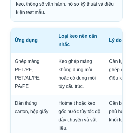
keo, thông số vận hành, hồ sơ kỹ thuật và điều
kiện test mẫu.
Loại keo nên cân
Ứng dụng
Lý do
nhắc
Ghép màng
Keo ghép màng
Cần lực bó
PET/PE,
không dung môi
ghép và kh
PET/AL/PE,
hoặc có dung môi
điều kiện 
PA/PE
tùy cấu trúc.
Dán thùng
Hotmelt hoặc keo
Cần bám nh
carton, hộp giấy
gốc nước tùy tốc độ
phù hợp gi
dây chuyền và vật
khối lượng
liệu.