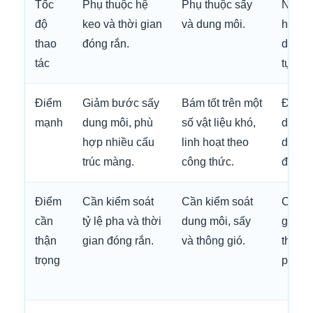
Tốc
Phụ thuộc hệ
Phụ thuộc sấy
Nhanh
độ
keo và thời gian
và dung môi.
hợp n
thao
đóng rắn.
dây c
tác
tự độn
Điểm
Giảm bước sấy
Bám tốt trên một
Đông 
mạnh
dung môi, phù
số vật liệu khó,
dễ dùn
hợp nhiều cấu
linh hoạt theo
dây c
trúc màng.
công thức.
đóng g
Điểm
Cần kiểm soát
Cần kiểm soát
Cần th
cần
tỷ lệ pha và thời
dung môi, sấy
gia nh
thận
gian đóng rắn.
và thông gió.
thông
trọng
phù h