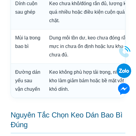
Dính cuộn
Keo chưa khô/đóng rắn đủ, lượng keo
sau ghép
quá nhiều hoặc điều kiện cuộn quá
chặt.
Mùi lạ trong
Dung môi tồn dư, keo chưa đóng rắn,
bao bì
mực in chưa ổn định hoặc lưu kho
chưa đủ.
Đường dán
Keo không phù hợp tải trọng, nhiệt/ẩm
yếu sau
kho làm giảm bám hoặc bề mặt vật liệu
vận chuyển
khó dính.
Nguyên Tắc Chọn Keo Dán Bao Bì
Đúng