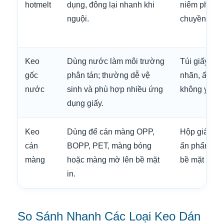
hotmelt
dụng, đông lại nhanh khi
niêm phong, 
nguội.
chuyền đóng
Keo
Dùng nước làm môi trường
Túi giấy kraf
gốc
phân tán; thường dễ vệ
nhãn, ấn ph
nước
sinh và phù hợp nhiều ứng
không yêu c
dụng giấy.
Keo
Dùng để cán màng OPP,
Hộp giấy, túi
cán
BOPP, PET, màng bóng
ấn phẩm, ba
màng
hoặc màng mờ lên bề mặt
bề mặt in.
in.
So Sánh Nhanh Các Loại Keo Dán