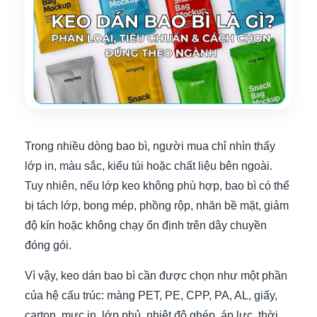
Trong nhiều dòng bao bì, người mua chỉ nhìn thấy
lớp in, màu sắc, kiểu túi hoặc chất liệu bên ngoài.
Tuy nhiên, nếu lớp keo không phù hợp, bao bì có thể
bị tách lớp, bong mép, phồng rộp, nhăn bề mặt, giảm
độ kín hoặc không chạy ổn định trên dây chuyền
đóng gói.
Vì vậy, keo dán bao bì cần được chọn như một phần
của hệ cấu trúc: màng PET, PE, CPP, PA, AL, giấy,
carton, mực in, lớp phủ, nhiệt độ ghép, áp lực, thời