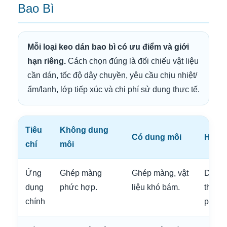
Bao Bì
Mỗi loại keo dán bao bì có ưu điểm và giới
hạn riêng.
Cách chọn đúng là đối chiếu vật liệu
cần dán, tốc độ dây chuyền, yêu cầu chịu nhiệt/
ẩm/lạnh, lớp tiếp xúc và chi phí sử dụng thực tế.
Tiêu
Không dung
Có dung môi
Hotme
chí
môi
Ứng
Ghép màng
Ghép màng, vật
Dán h
dụng
phức hợp.
liệu khó bám.
thùng
chính
phong