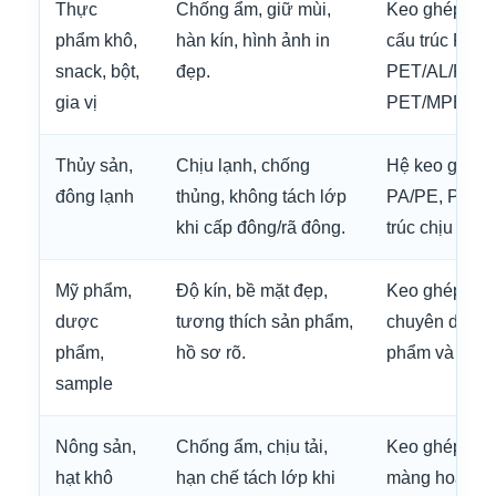
Thực
Chống ẩm, giữ mùi,
Keo ghép mà
phẩm khô,
hàn kín, hình ảnh in
cấu trúc PET
snack, bột,
đẹp.
PET/AL/PE,
gia vị
PET/MPET/P
Thủy sản,
Chịu lạnh, chống
Hệ keo ghép 
đông lạnh
thủng, không tách lớp
PA/PE, PET/
khi cấp đông/rã đông.
trúc chịu lạnh.
Mỹ phẩm,
Độ kín, bề mặt đẹp,
Keo ghép mà
dược
tương thích sản phẩm,
chuyên dụng 
phẩm,
hồ sơ rõ.
phẩm và lớp t
sample
Nông sản,
Chống ẩm, chịu tải,
Keo ghép màn
hạt khô
hạn chế tách lớp khi
màng hoặc ke