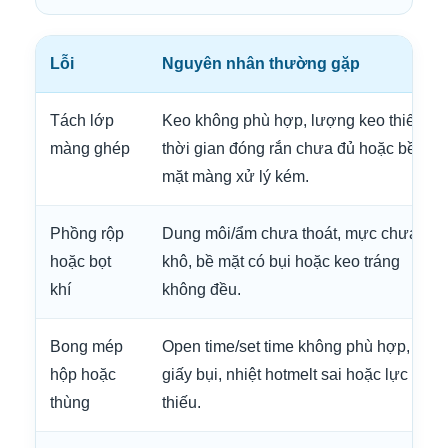
Lỗi
Nguyên nhân thường gặp
Tách lớp
Keo không phù hợp, lượng keo thiếu,
màng ghép
thời gian đóng rắn chưa đủ hoặc bề
mặt màng xử lý kém.
Phồng rộp
Dung môi/ẩm chưa thoát, mực chưa
hoặc bọt
khô, bề mặt có bụi hoặc keo tráng
khí
không đều.
Bong mép
Open time/set time không phù hợp,
hộp hoặc
giấy bụi, nhiệt hotmelt sai hoặc lực ép
thùng
thiếu.