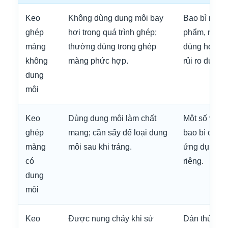
Keo
Không dùng dung môi bay
Bao bì màng
ghép
hơi trong quá trình ghép;
phẩm, nông 
màng
thường dùng trong ghép
dùng hoặc c
không
màng phức hợp.
rủi ro dung 
dung
môi
Keo
Dùng dung môi làm chất
Một số vật l
ghép
mang; cần sấy để loại dung
bao bì công
màng
môi sau khi tráng.
ứng dụng y
có
riêng.
dung
môi
Keo
Được nung chảy khi sử
Dán thùng c