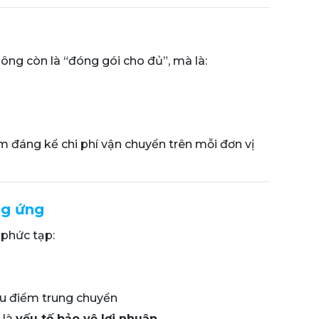
hông còn là “đóng gói cho đủ”, mà là:
ảm đáng kể chi phí vận chuyển trên mỗi đơn vị
ng ứng
 phức tạp:
ều điểm trung chuyển
 là
yếu tố bảo vệ lợi nhuận
.