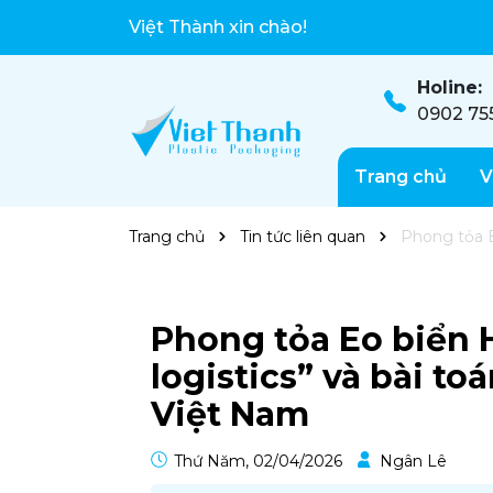
Việt Thành xin chào!
Bao bì chất lượng cao, bảo vệ sản phẩm t
Holine:
0902 75
Trang chủ
V
Trang chủ
Tin tức liên quan
Phong tỏa E
Phong tỏa Eo biển 
logistics” và bài to
Việt Nam
Thứ Năm, 02/04/2026
Ngân Lê