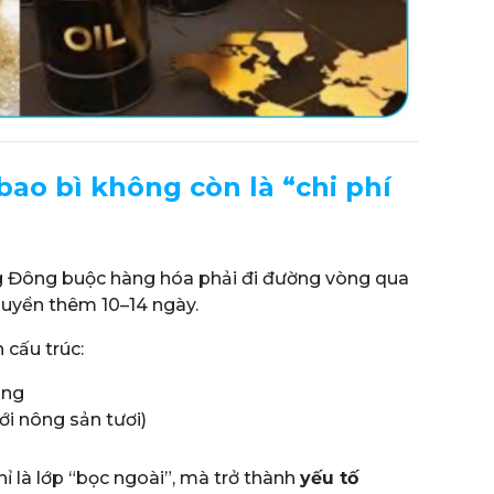
 bao bì không còn là “chi phí
ng Đông buộc hàng hóa phải đi đường vòng qua
huyển thêm 10–14 ngày.
 cấu trúc:
ăng
ới nông sản tươi)
ỉ là lớp “bọc ngoài”, mà trở thành
yếu tố