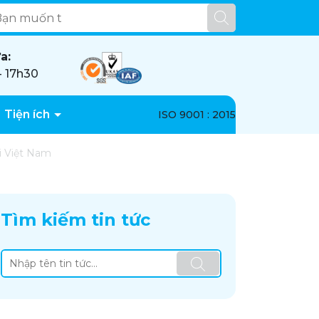
a:
- 17h30
Tiện ích
ISO 9001 : 2015
ại Việt Nam
Tìm kiếm tin tức