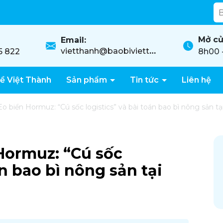
ốt, lên màu rõ nét!
Mở cử
Email:
vietthanh@baobivietthanh.com
5 822
8h00 
ề Việt Thành
Sản phẩm
Tin tức
Liên hệ
o biển Hormuz: “Cú sốc logistics” và bài toán bao bì nông sản t
Hormuz: “Cú sốc
án bao bì nông sản tại