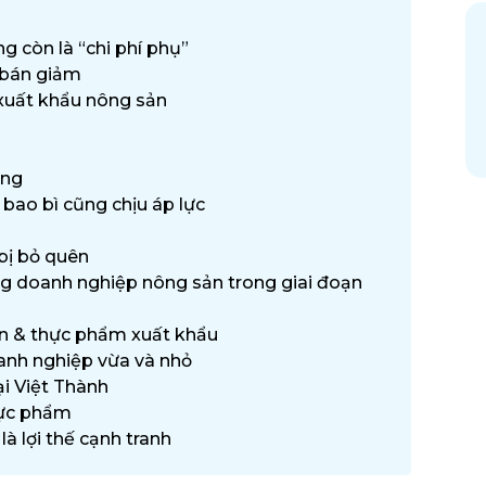
ng còn là “chi phí phụ”
á bán giảm
 xuất khẩu nông sản
ứng
 bao bì cũng chịu áp lực
 bị bỏ quên
ng doanh nghiệp nông sản trong giai đoạn
ản & thực phẩm xuất khẩu
oanh nghiệp vừa và nhỏ
ại Việt Thành
hực phẩm
là lợi thế cạnh tranh