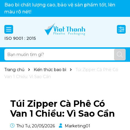
Việt Thành xin chào!
Bao bì chất lượng cao, bảo vệ sản phẩm tốt, lên
màu rõ nét!
ISO 9001 : 2015
Trang chủ
Kiến thức bao bì
Túi Zipper Cà Phê Có
Van 1 Chiều: Vì Sao Cần
Túi Zipper Cà Phê Có
Van 1 Chiều: Vì Sao Cần
Thứ Tư, 20/05/2026
Marketing01