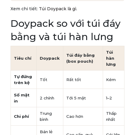
Xem chi tiết:
Túi Doypack là gì
.
Doypack so với túi đáy
bằng và túi hàn lưng
Túi
Túi đáy bằng
Tiêu chí
Doypack
hàn
(box pouch)
lưng
Tự đứng
Tốt
Rất tốt
Kém
trên kệ
Số mặt
2 chính
Tới 5 mặt
1–2
in
Trung
Thấp
Chi phí
Cao hơn
bình
nhất
Bán lẻ
Cao cấp, quà
Gói lớn,