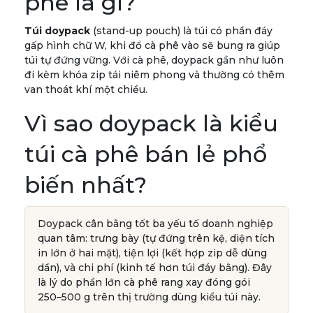
phê là gì?
Túi doypack
(stand-up pouch) là túi có phần đáy
gấp hình chữ W, khi đổ cà phê vào sẽ bung ra giúp
túi tự đứng vững. Với cà phê, doypack gần như luôn
đi kèm khóa zip tái niêm phong và thường có thêm
van thoát khí một chiều.
Vì sao doypack là kiểu
túi cà phê bán lẻ phổ
biến nhất?
Doypack cân bằng tốt ba yếu tố doanh nghiệp
quan tâm: trưng bày (tự đứng trên kệ, diện tích
in lớn ở hai mặt), tiện lợi (kết hợp zip dễ dùng
dần), và chi phí (kinh tế hơn túi đáy bằng). Đây
là lý do phần lớn cà phê rang xay đóng gói
250–500 g trên thị trường dùng kiểu túi này.