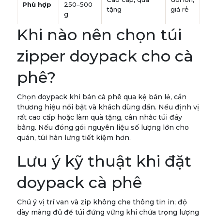
Phù hợp
250–500
tặng
giá rẻ
g
Khi nào nên chọn túi
zipper doypack cho cà
phê?
Chọn doypack khi bán cà phê qua kệ bán lẻ, cần
thương hiệu nổi bật và khách dùng dần. Nếu định vị
rất cao cấp hoặc làm quà tặng, cân nhắc túi đáy
bằng. Nếu đóng gói nguyên liệu số lượng lớn cho
quán, túi hàn lưng tiết kiệm hơn.
Lưu ý kỹ thuật khi đặt
doypack cà phê
Chú ý vị trí van và zip không che thông tin in; độ
dày màng đủ để túi đứng vững khi chứa trọng lượng