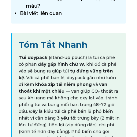
màu?
Bài viết liên quan
Tóm Tắt Nhanh
Túi doypack
(stand-up pouch) là túi cà phê
có phần
đáy gấp hình chữ W
, khi đổ cà phê
vào sẽ bung ra giúp túi
tự đứng vững trên
kệ
. Với cà phê bán lẻ, doypack gần như luôn
đi kèm
khóa zip tái niêm phong
và
van
thoát khí một chiều
— van giúp CO₂ thoát ra
sau khi rang mà không cho oxy lọt vào, tránh
phồng túi và bung mối hàn trong 48–72 giờ
đầu. Đây là kiểu túi cà phê bán lẻ phổ biến
nhất vì cân bằng
3 yếu tố
: trưng bày (2 mặt in
lớn, tự đứng), tiện lợi (zip dùng dần), chi phí
(kinh tế hơn đáy bằng). Phổ biến cho gói