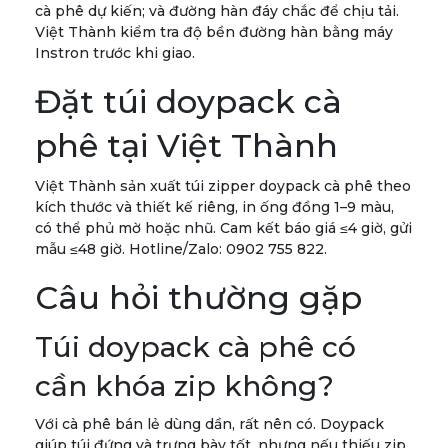
cà phê dự kiến; và đường hàn đáy chắc để chịu tải.
Việt Thành kiểm tra độ bền đường hàn bằng máy
Instron trước khi giao.
Đặt túi doypack cà
phê tại Việt Thành
Việt Thành sản xuất túi zipper doypack cà phê theo
kích thước và thiết kế riêng, in ống đồng 1–9 màu,
có thể phủ mờ hoặc nhũ. Cam kết báo giá ≤4 giờ, gửi
mẫu ≤48 giờ. Hotline/Zalo:
0902 755 822
.
Câu hỏi thường gặp
Túi doypack cà phê có
cần khóa zip không?
Với cà phê bán lẻ dùng dần, rất nên có. Doypack
giúp túi đứng và trưng bày tốt, nhưng nếu thiếu zip