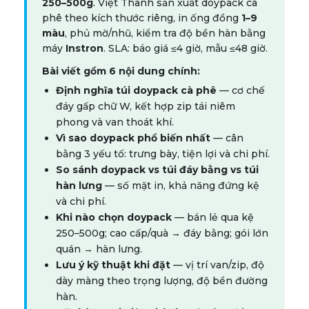
250–500g
. Việt Thành sản xuất doypack cà
phê theo kích thước riêng, in ống đồng
1–9
màu
, phủ mờ/nhũ, kiểm tra độ bền hàn bằng
máy
Instron
. SLA: báo giá ≤4 giờ, mẫu ≤48 giờ.
Bài viết gồm 6 nội dung chính:
Định nghĩa túi doypack cà phê
— cơ chế
đáy gấp chữ W, kết hợp zip tái niêm
phong và van thoát khí.
Vì sao doypack phổ biến nhất
— cân
bằng 3 yếu tố: trưng bày, tiện lợi và chi phí.
So sánh doypack vs túi đáy bằng vs túi
hàn lưng
— số mặt in, khả năng đứng kệ
và chi phí.
Khi nào chọn doypack
— bán lẻ qua kệ
250–500g; cao cấp/quà → đáy bằng; gói lớn
quán → hàn lưng.
Lưu ý kỹ thuật khi đặt
— vị trí van/zip, độ
dày màng theo trọng lượng, độ bền đường
hàn.