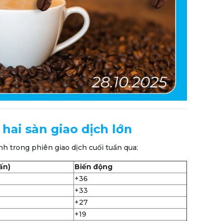
n hai sàn giao dịch lớn
nh trong phiên giao dịch cuối tuần qua:
ấn)
Biến động
+36
+33
+27
+19