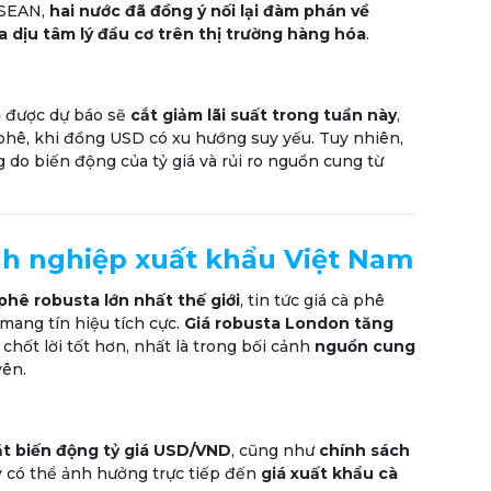
ASEAN,
hai nước đã đồng ý nối lại đàm phán về
a dịu tâm lý đầu cơ trên thị trường hàng hóa
.
)
được dự báo sẽ
cắt giảm lãi suất trong tuần này
,
 phê, khi đồng USD có xu hướng suy yếu. Tuy nhiên,
g do biến động của tỷ giá và rủi ro nguồn cung từ
nh nghiệp xuất khẩu Việt Nam
phê robusta lớn nhất thế giới
, tin tức giá cà phê
mang tín hiệu tích cực.
Giá robusta London tăng
chốt lời tốt hơn, nhất là trong bối cảnh
nguồn cung
yên.
ặt biến động tỷ giá USD/VND
, cũng như
chính sách
ày có thể ảnh hưởng trực tiếp đến
giá xuất khẩu cà