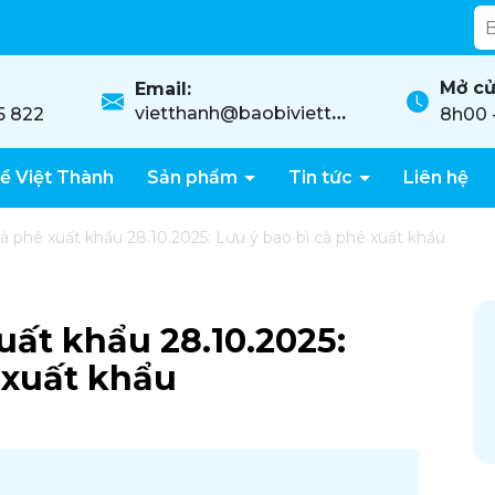
ốt, lên màu rõ nét!
Mở cử
Email:
vietthanh@baobivietthanh.com
5 822
8h00 
ề Việt Thành
Sản phẩm
Tin tức
Liên hệ
cà phê xuất khẩu 28.10.2025: Lưu ý bao bì cà phê xuất khẩu
xuất khẩu 28.10.2025:
 xuất khẩu