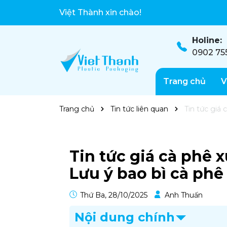
Việt Thành xin chào!
Bao bì chất lượng cao, bảo vệ sản phẩm t
Holine:
0902 75
Trang chủ
V
Trang chủ
Tin tức liên quan
Tin tức giá 
Tin tức giá cà phê 
Lưu ý bao bì cà phê
Thứ Ba, 28/10/2025
Anh Thuấn
Nội dung chính