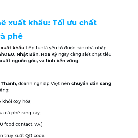
hê xuất khẩu: Tối ưu chất
cà phê
 xuất khẩu
tiếp tục là yếu tố được các nhà nhập
 như
EU, Nhật Bản, Hoa Kỳ
ngày càng siết chặt tiêu
 xuất nguồn gốc, và tính bền vững
.
t Thành
, doanh nghiệp Việt nên
chuyển dần sang
ăng:
 khỏi oxy hóa;
a cà phê rang xay;
food contact, v.v.);
n truy xuất QR code.