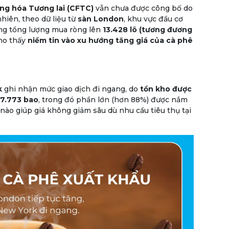
ng hóa Tương lai (CFTC)
vẫn chưa được công bố do
hiên, theo dữ liệu từ
sàn London
, khu vực đầu cơ
âng tổng lượng mua ròng lên
13.428 lô (tương đương
cho thấy
niềm tin vào xu hướng tăng giá của cà phê
k
ghi nhận mức giao dịch đi ngang, do
tồn kho được
7.773 bao
, trong đó phần lớn (hơn 88%) được nắm
nào giúp giá không giảm sâu dù nhu cầu tiêu thụ tại