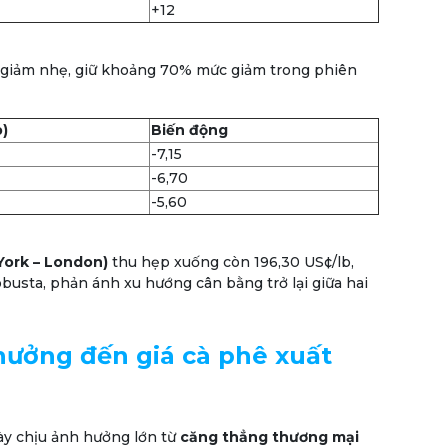
+12
 giảm nhẹ, giữ khoảng 70% mức giảm trong phiên
b)
Biến động
-7,15
-6,70
-5,60
York – London)
thu hẹp xuống còn 196,30 US¢/lb,
usta, phản ánh xu hướng cân bằng trở lại giữa hai
 hưởng đến giá cà phê xuất
này chịu ảnh hưởng lớn từ
căng thẳng thương mại