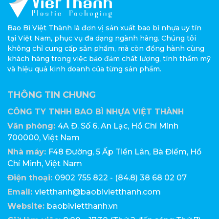
Bao Bì Việt Thành là đơn vị sản xuất bao bì nhựa uy tín
tại Việt Nam, phục vụ đa dạng ngành hàng. Chúng tôi
không chỉ cung cấp sản phẩm, mà còn đồng hành cùng
khách hàng trong việc bảo đảm chất lượng, tính thẩm mỹ
và hiệu quả kinh doanh của từng sản phẩm.
THÔNG TIN CHUNG
CÔNG TY TNHH BAO BÌ NHỰA VIỆT THÀNH
Văn phòng:
4A Đ. Số 6, An Lạc, Hồ Chí Minh
700000, Việt Nam
Nhà máy:
F48 Đường, 5 Ấp Tiền Lân, Bà Điểm, Hồ
Chí Minh, Việt Nam
Điện thoại:
0902 755 822 - (84.8) 38 68 02 07
Email:
vietthanh@baobivietthanh.com
Website:
baobivietthanh.vn