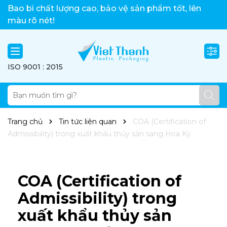
Việt Thành xin chào!
Bao bì chất lượng cao, bảo vệ sản phẩm tốt, lên
màu rõ nét!
ISO 9001 : 2015
Trang chủ
Tin tức liên quan
COA (Certification of
Admissibility) trong xuất khẩu thủy sản sang Hoa Kỳ
COA (Certification of
Admissibility) trong
xuất khẩu thủy sản