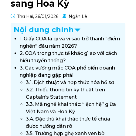
sang Hoa Kỳ
Thứ Hai, 26/01/2026
Ngân Lê
Nội dung chính
1. Giấy COA là gì và vì sao trở thành “điểm
nghẽn” đầu năm 2026?
2. COA trong thực tế khác gì so với cách
hiểu truyền thống?
3. Các vướng mắc COA phổ biến doanh
nghiệp đang gặp phải
3.1. Dịch thuật và hợp thức hóa hồ sơ
3.2. Thiếu thông tin kỹ thuật trên
Captain’s Statement
3.3. Mã nghề khai thác: “lệch hệ” giữa
Việt Nam và Hoa Kỳ
3.4. Đặc thù khai thác thực tế chưa
được hướng dẫn rõ
3.5. Trường hợp ghẹ xanh ven bờ