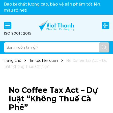
Việt Thành xin chào!
Bao bì chất lượng cao, bảo vệ sản phẩm tốt, lên
màu rõ nét!
ISO 9001 : 2015
Trang chủ
Tin tức liên quan
No Coffee Tax Act – Dự
luật “Không Thuế Cà Phê”
No Coffee Tax Act – Dự
luật “Không Thuế Cà
Phê”