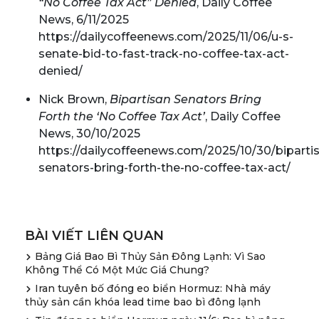
“No Coffee Tax Act” Denied
, Daily Coffee
News, 6/11/2025
https://dailycoffeenews.com/2025/11/06/u-s-
senate-bid-to-fast-track-no-coffee-tax-act-
denied/
Nick Brown,
Bipartisan Senators Bring
Forth the ‘No Coffee Tax Act’
, Daily Coffee
News, 30/10/2025
https://dailycoffeenews.com/2025/10/30/biparti
senators-bring-forth-the-no-coffee-tax-act/
BÀI VIẾT LIÊN QUAN
Bảng Giá Bao Bì Thủy Sản Đông Lạnh: Vì Sao
Không Thể Có Một Mức Giá Chung?
Iran tuyên bố đóng eo biển Hormuz: Nhà máy
thủy sản cần khóa lead time bao bì đông lạnh