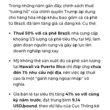
Trong những năm gần đây, chính sách thuế
“tương hỗ” của chính quyền Trump áp dụng
cho hàng hóa nhập khẩu, bao gồm cả cà phê
từ Brazil, đã làm tăng giá cả đáng kể. Cụ thể:
Thuế 50% với cà phê Brazil
, nhà cung cấp
khoảng 1/3 lượng cà phê tiêu thụ tại Mỹ, làm
gián đoạn nguồn cung và gây áp lực lên
doanh nghiệp rang xay.
Mỹ không thể sản xuất đủ cà phê: sản lượng
tại
Hawaii và Puerto Rico
chỉ đáp ứng
chưa
đến 1% nhu cầu nội địa
, nên việc áp thuế
cao là một “gánh nặng ngoại nhập” vô
nghĩa.
Giá bán lẻ tại siêu thị tăng
41% so với cùng
kỳ năm trước
, đạt trung bình
9,14
USD/pound
, theo dữ liệu của Cục Thống kê