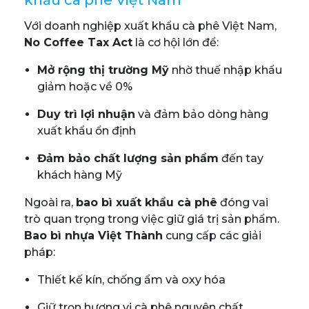
Với doanh nghiệp xuất khẩu cà phê Việt Nam,
No Coffee Tax Act
là cơ hội lớn để:
Mở rộng thị trường Mỹ
nhờ thuế nhập khẩu
giảm hoặc về 0%
Duy trì lợi nhuận
và đảm bảo dòng hàng
xuất khẩu ổn định
Đảm bảo chất lượng sản phẩm
đến tay
khách hàng Mỹ
Ngoài ra,
bao bì xuất khẩu cà phê
đóng vai
trò quan trọng trong việc giữ giá trị sản phẩm.
Bao bì nhựa Việt Thành
cung cấp các giải
pháp:
Thiết kế kín, chống ẩm và oxy hóa
Giữ trọn hương vị cà phê nguyên chất