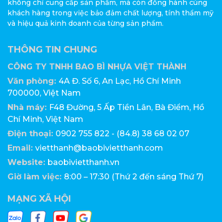
không chỉ cung cấp sản phẩm, mà còn đồng hành cùng
khách hàng trong việc bảo đảm chất lượng, tính thẩm mỹ
và hiệu quả kinh doanh của từng sản phẩm.
THÔNG TIN CHUNG
CÔNG TY TNHH BAO BÌ NHỰA VIỆT THÀNH
Văn phòng:
4A Đ. Số 6, An Lạc, Hồ Chí Minh
700000, Việt Nam
Nhà máy:
F48 Đường, 5 Ấp Tiền Lân, Bà Điểm, Hồ
Chí Minh, Việt Nam
Điện thoại:
0902 755 822 - (84.8) 38 68 02 07
Email:
vietthanh@baobivietthanh.com
Website:
baobivietthanh.vn
Giờ làm việc:
8:00 – 17:30 (Thứ 2 đến sáng Thứ 7)
MẠNG XÃ HỘI