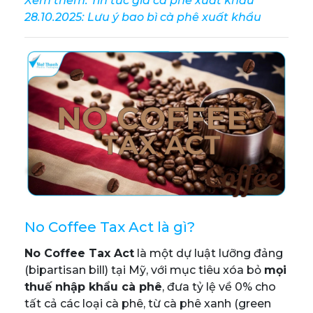
Xem thêm:
Tin tức giá cà phê xuất khẩu
28.10.2025: Lưu ý bao bì cà phê xuất khẩu
No Coffee Tax Act là gì?
No Coffee Tax Act
là một dự luật lưỡng đảng
(bipartisan bill) tại Mỹ, với mục tiêu xóa bỏ
mọi
thuế nhập khẩu cà phê
, đưa tỷ lệ về 0% cho
tất cả các loại cà phê, từ cà phê xanh (green