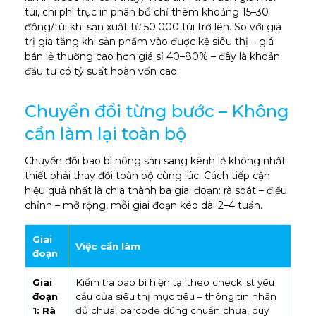
túi, chi phí trục in phân bổ chỉ thêm khoảng 15–30
đồng/túi khi sản xuất từ 50.000 túi trở lên. So với giá
trị gia tăng khi sản phẩm vào được kệ siêu thị – giá
bán lẻ thường cao hơn giá sỉ 40–80% – đây là khoản
đầu tư có tỷ suất hoàn vốn cao.
Chuyển đổi từng bước – Không
cần làm lại toàn bộ
Chuyển đổi bao bì nông sản sang kênh lẻ không nhất
thiết phải thay đổi toàn bộ cùng lúc. Cách tiếp cận
hiệu quả nhất là chia thành ba giai đoạn: rà soát – điều
chỉnh – mở rộng, mỗi giai đoạn kéo dài 2–4 tuần.
Giai
Việc cần làm
đoạn
Giai
Kiểm tra bao bì hiện tại theo checklist yêu
đoạn
cầu của siêu thị mục tiêu – thông tin nhãn
1: Rà
đủ chưa, barcode đúng chuẩn chưa, quy