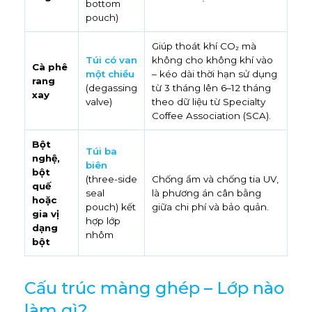
bottom
pouch)
Giúp thoát khí CO₂ mà
Túi có van
không cho không khí vào
Cà phê
một chiều
– kéo dài thời hạn sử dụng
rang
(degassing
từ 3 tháng lên 6–12 tháng
xay
valve)
theo dữ liệu từ Specialty
Coffee Association (SCA).
Bột
Túi ba
nghệ,
biên
bột
(three-side
Chống ẩm và chống tia UV,
quế
seal
là phương án cân bằng
hoặc
pouch) kết
giữa chi phí và bảo quản.
gia vị
hợp lớp
dạng
nhôm
bột
Cấu trúc màng ghép – Lớp nào
làm gì?