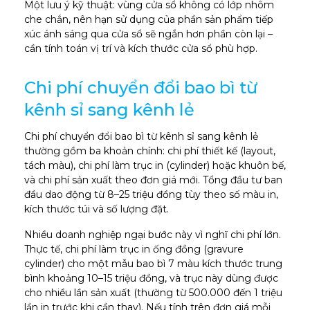
Một lưu ý kỹ thuật: vùng cửa sổ không có lớp nhôm
che chắn, nên hạn sử dụng của phần sản phẩm tiếp
xúc ánh sáng qua cửa sổ sẽ ngắn hơn phần còn lại –
cần tính toán vị trí và kích thước cửa sổ phù hợp.
Chi phí chuyển đổi bao bì từ
kênh sỉ sang kênh lẻ
Chi phí chuyển đổi bao bì từ kênh sỉ sang kênh lẻ
thường gồm ba khoản chính: chi phí thiết kế (layout,
tách màu), chi phí làm trục in (cylinder) hoặc khuôn bế,
và chi phí sản xuất theo đơn giá mới. Tổng đầu tư ban
đầu dao động từ 8–25 triệu đồng tùy theo số màu in,
kích thước túi và số lượng đặt.
Nhiều doanh nghiệp ngại bước này vì nghĩ chi phí lớn.
Thực tế, chi phí làm trục in ống đồng (gravure
cylinder) cho một mẫu bao bì 7 màu kích thước trung
bình khoảng 10–15 triệu đồng, và trục này dùng được
cho nhiều lần sản xuất (thường từ 500.000 đến 1 triệu
lần in trước khi cần thay). Nếu tính trên đơn giá mỗi