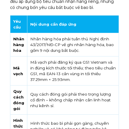
đều áp dụng bộ tiêu chuẩn nhận hàng riêng, nhưng
có chung bốn yêu cầu bắt buộc về bao bì.
Yêu
Nội dung cần đáp ứng
cầu
Nhãn
Nhãn hàng hóa phải tuân thủ Nghị định
hàng
43/2017/NĐ-CP về ghi nhãn hàng hóa, bao
hóa
gồm 9 nội dung bắt buộc.
Mã vạch phải đăng ký qua GS1 Vietnam và
Mã
in đúng kích thước tối thiểu; theo tiêu chuẩn
vạch
GS1, mã EAN-13 cần vùng in tối thiểu
37.29mm × 25.93mm.
Quy
Quy cách đóng gói phải theo trọng lượng
cách
cố định – không chấp nhận cân linh hoạt
đóng
như kênh sỉ.
gói
Hình
Hình thức bao bì phải gọn gàng, chuyên
thức
nghiệp và có khả năng tự đứng trên kệ