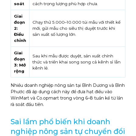
soát
cách trọng lượng phù hợp chưa.
Giai
đoạn
Chạy thử 5.000–10.000 túi mẫu với thiết kế
2:
mới, gửi mẫu cho siêu thị duyệt trước khi
Điều
sản xuất số lượng lớn.
chỉnh
Giai
Sau khi mẫu được duyệt, sản xuất chính
đoạn
thức và triển khai song song cả kênh sỉ lẫn
3: Mở
kênh lẻ.
rộng
Nhiều doanh nghiệp nông sản tại Bình Dương và Bình
Phước đã áp dụng cách này để đưa hạt điều vào
WinMart và Co.opmart trong vòng 6–8 tuần kể từ lần
rà soát đầu tiên.
Sai lầm phổ biến khi doanh
nghiệp nông sản tự chuyển đổi