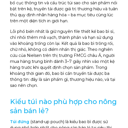
bố cục thông tin và cấu trúc túi sao cho sản phẩm nổi
bật trên kệ, truyền tải được giá trị thương hiệu và tuân
thủ quy định nhãn hàng hóa – ba mục tiêu cùng lúc
trên một diện tích in giới hạn.
Lỗi phổ biến nhất là giữ nguyên file thiết kế bao bì sỉ,
chỉ nhồi thêm mã vạch, thành phần và hạn sử dụng
vào khoảng trống còn lại. Kết quả là bao bì trông rối,
chữ nhỏ, không có điểm nhấn thị giác. Theo nghiên
cứu của Nielsen trên thị trường FMCG châu Á, người
mua hàng trung bình dành 3–7 giây nhìn vào một kệ
hàng trước khi quyết định chọn sản phẩm. Trong
khoảng thời gian đó, bao bì cần truyền tải được ba
thông tin: đây là sản phẩm gì, thương hiệu nào, và tại
sao nên chọn.
Kiểu túi nào phù hợp cho nông
sản bán lẻ?
Túi đứng
(stand-up pouch) là kiểu bao bì được sử
dụng phổ biến nhất cho nông sản bán lẻ tại siêu thị