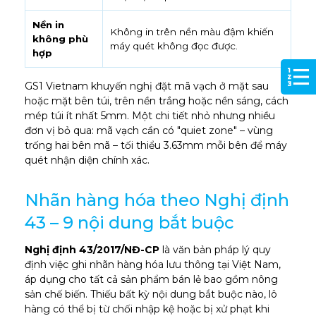
Nền in
Không in trên nền màu đậm khiến
không phù
máy quét không đọc được.
hợp
GS1 Vietnam khuyến nghị đặt mã vạch ở mặt sau
hoặc mặt bên túi, trên nền trắng hoặc nền sáng, cách
mép túi ít nhất 5mm. Một chi tiết nhỏ nhưng nhiều
đơn vị bỏ qua: mã vạch cần có "quiet zone" – vùng
trống hai bên mã – tối thiểu 3.63mm mỗi bên để máy
quét nhận diện chính xác.
Nhãn hàng hóa theo Nghị định
43 – 9 nội dung bắt buộc
Nghị định 43/2017/NĐ-CP
là văn bản pháp lý quy
định việc ghi nhãn hàng hóa lưu thông tại Việt Nam,
áp dụng cho tất cả sản phẩm bán lẻ bao gồm nông
sản chế biến. Thiếu bất kỳ nội dung bắt buộc nào, lô
hàng có thể bị từ chối nhập kệ hoặc bị xử phạt khi