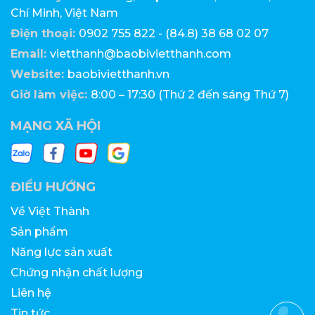
Chí Minh, Việt Nam
Điện thoại:
0902 755 822 - (84.8) 38 68 02 07
Email:
vietthanh@baobivietthanh.com
Website:
baobivietthanh.vn
Giờ làm việc:
8:00 – 17:30 (Thứ 2 đến sáng Thứ 7)
MẠNG XÃ HỘI
ĐIỀU HƯỚNG
Về Việt Thành
Sản phẩm
Năng lực sản xuất
Chứng nhận chất lượng
Liên hệ
Tin tức