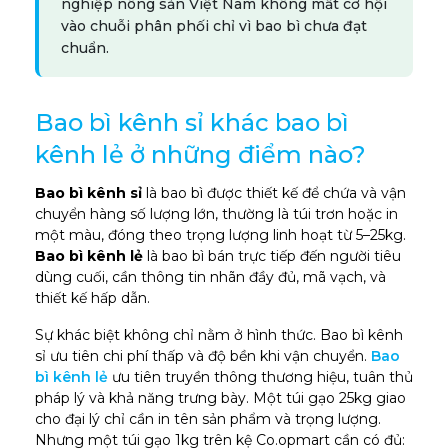
nghiệp nông sản Việt Nam không mất cơ hội
vào chuỗi phân phối chỉ vì bao bì chưa đạt
chuẩn.
Bao bì kênh sỉ khác bao bì
kênh lẻ ở những điểm nào?
Bao bì kênh sỉ
là bao bì được thiết kế để chứa và vận
chuyển hàng số lượng lớn, thường là túi trơn hoặc in
một màu, đóng theo trọng lượng linh hoạt từ 5–25kg.
Bao bì kênh lẻ
là bao bì bán trực tiếp đến người tiêu
dùng cuối, cần thông tin nhãn đầy đủ, mã vạch, và
thiết kế hấp dẫn.
Sự khác biệt không chỉ nằm ở hình thức. Bao bì kênh
sỉ ưu tiên chi phí thấp và độ bền khi vận chuyển.
Bao
bì kênh lẻ
ưu tiên truyền thông thương hiệu, tuân thủ
pháp lý và khả năng trưng bày. Một túi gạo 25kg giao
cho đại lý chỉ cần in tên sản phẩm và trọng lượng.
Nhưng một túi gạo 1kg trên kệ Co.opmart cần có đủ: