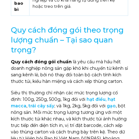
bao
hoặc treo trên giá.
bì
Quy cách đóng gói theo trọng
lượng chuẩn – Tại sao quan
trọng?
Quy cách đóng gói chuẩn
là yêu cầu mà hầu hết
doanh nghiệp nông sản gặp khó khi chuyển từ kênh sỉ
sang kênh lẻ, bởi nó thay đổi toàn bộ cách tính kích
thước túi, kiểu hàn miệng và cách xếp thùng carton.
Siêu thị thường chỉ nhận các mức trọng lượng cố
định: 100g, 250g, 500g, 1kg đối với
hạt điều, hạt
macca
,
trái cây sấy
; và 1kg, 2kg, 5kg đối với
gạo
, bột
nông sản. Mỗi mức trọng lượng tương ứng với một
kích thước túi khác nhau, và kích thước túi ảnh hưởng
trực tiếp đến diện tích in, vị trí đặt barcode, cách xếp
vào thùng carton và cách trưng bày trên kệ. Theo dữ
liệu từ Hiệp hội Bao bì Việt Nam (VINPAS), khoảng