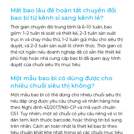
Mất bao lâu để hoàn tất chuyển đổi
bao bì từ kênh sỉ sang kênh lẻ?
Thời gian chuyển đổi trung bình là 6–10 tuần, bao
gồm: 1–2 tuần rà soát và thiết kế, 2–3 tuần sản xuất
trục in và chạy mẫu thử, 1–2 tuần gửi mẫu cho siêu thị
duyệt, và 2–3 tuần sản xuất lô chính thức. Thời gian có
thể rút ngắn nếu doanh nghiệp đã có sẵn file thiết kế
phù hợp hoặc nhà cung cấp bao bì đã quen quy trình
duyệt của chuỗi siêu thị mục tiêu.
Một mẫu bao bì có dùng được cho
nhiều chuỗi siêu thị không?
Một mẫu bao bì có thể dùng cho nhiều chuỗi siêu thị
nếu đáp ứng được yêu cầu chung về nhãn hàng hóa
theo Nghị định 43/2017/NĐ-CP và mã vạch chuẩn
GS1. Tuy nhiên, một số chuỗi có yêu cầu riêng về vị trí
dán tem, kích thước barcode, hoặc thông tin bổ sung
trên nhãn. Cách an toàn nhất là thiết kế bao bì theo
tiêu chuẩn khắt khe nhất trong số các chuỗi mục tiêu