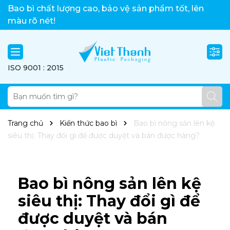
Việt Thành xin chào!
Bao bì chất lượng cao, bảo vệ sản phẩm tốt, lên
màu rõ nét!
ISO 9001 : 2015
Trang chủ
Kiến thức bao bì
Bao bì nông sản lên kệ
siêu thị: Thay đổi gì để được duyệt và bán được hàng?
Bao bì nông sản lên kệ
siêu thị: Thay đổi gì để
được duyệt và bán