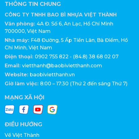
THÔNG TIN CHUNG
CÔNG TY TNHH BAO BÌ NHỰA VIỆT THÀNH
Văn phòng:
4A Đ. Số 6, An Lạc, Hồ Chí Minh
700000, Việt Nam
Nhà máy:
F48 Đường, 5 Ấp Tiền Lân, Bà Điểm, Hồ
Chí Minh, Việt Nam
Điện thoại:
0902 755 822 - (84.8) 38 68 02 07
Email:
vietthanh@baobivietthanh.com
Website:
baobivietthanh.vn
Giờ làm việc:
8:00 – 17:30 (Thứ 2 đến sáng Thứ 7)
MẠNG XÃ HỘI
ĐIỀU HƯỚNG
Về Việt Thành