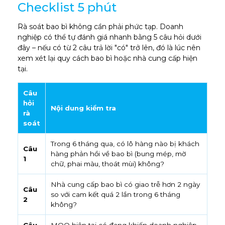
Checklist 5 phút
Rà soát bao bì không cần phải phức tạp. Doanh
nghiệp có thể tự đánh giá nhanh bằng 5 câu hỏi dưới
đây – nếu có từ 2 câu trả lời "có" trở lên, đó là lúc nên
xem xét lại quy cách bao bì hoặc nhà cung cấp hiện
tại.
Câu
hỏi
Nội dung kiểm tra
rà
soát
Trong 6 tháng qua, có lô hàng nào bị khách
Câu
hàng phản hồi về bao bì (bung mép, mờ
1
chữ, phai màu, thoát mùi) không?
Nhà cung cấp bao bì có giao trễ hơn 2 ngày
Câu
so với cam kết quá 2 lần trong 6 tháng
2
không?
Câu
MOQ hiện tại có đang khiến doanh nghiệp