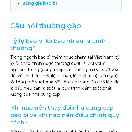
Bảng giá bao bì
Câu hỏi thường gặp
Tỷ lệ bao bì lỗi bao nhiêu là bình
thường?
Trong ngành bao bì mềm thực phẩm tại Việt Nam, tỷ
lệ lỗi chấp nhận được thường dưới 1% đối với lỗi
nghiêm trọng (bung mép hàn, thủng túi) và dưới 2%
đối với lỗi thẩm mỹ (lệch màu, lệch vị trí in). Nếu tỷ lệ
lỗi tổng thể vượt quá 3% liên tục trong 3 lô trở lên, đó
là dấu hiệu cần rà soát lại quy trình kiểm soát chất
lượng của nhà cung cấp.
Khi nào nên thay đổi nhà cung cấp
bao bì và khi nào nên điều chỉnh quy
cách?
Nếu vấn đề chủ yếu là kỹ thuật (cấu trúc màng, kiểu