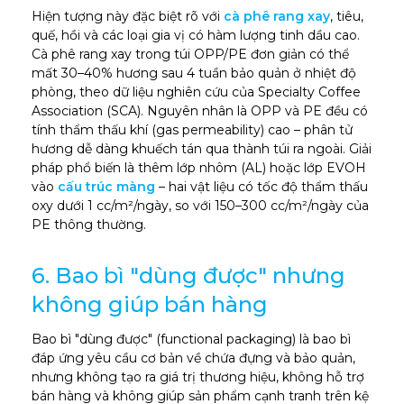
Hiện tượng này đặc biệt rõ với
cà phê rang xay
, tiêu,
quế, hồi và các loại gia vị có hàm lượng tinh dầu cao.
Cà phê rang xay trong túi OPP/PE đơn giản có thể
mất 30–40% hương sau 4 tuần bảo quản ở nhiệt độ
phòng, theo dữ liệu nghiên cứu của Specialty Coffee
Association (SCA). Nguyên nhân là OPP và PE đều có
tính thẩm thấu khí (gas permeability) cao – phân tử
hương dễ dàng khuếch tán qua thành túi ra ngoài. Giải
pháp phổ biến là thêm lớp nhôm (AL) hoặc lớp EVOH
vào
cấu trúc màng
– hai vật liệu có tốc độ thẩm thấu
oxy dưới 1 cc/m²/ngày, so với 150–300 cc/m²/ngày của
PE thông thường.
6. Bao bì "dùng được" nhưng
không giúp bán hàng
Bao bì "dùng được" (functional packaging) là bao bì
đáp ứng yêu cầu cơ bản về chứa đựng và bảo quản,
nhưng không tạo ra giá trị thương hiệu, không hỗ trợ
bán hàng và không giúp sản phẩm cạnh tranh trên kệ