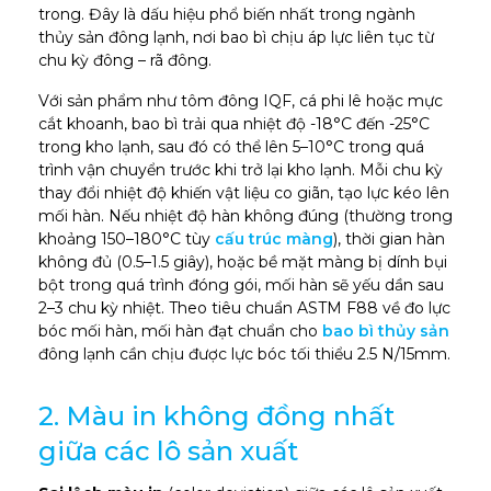
trong. Đây là dấu hiệu phổ biến nhất trong ngành
thủy sản đông lạnh, nơi bao bì chịu áp lực liên tục từ
chu kỳ đông – rã đông.
Với sản phẩm như tôm đông IQF, cá phi lê hoặc mực
cắt khoanh, bao bì trải qua nhiệt độ -18°C đến -25°C
trong kho lạnh, sau đó có thể lên 5–10°C trong quá
trình vận chuyển trước khi trở lại kho lạnh. Mỗi chu kỳ
thay đổi nhiệt độ khiến vật liệu co giãn, tạo lực kéo lên
mối hàn. Nếu nhiệt độ hàn không đúng (thường trong
khoảng 150–180°C tùy
cấu trúc màng
), thời gian hàn
không đủ (0.5–1.5 giây), hoặc bề mặt màng bị dính bụi
bột trong quá trình đóng gói, mối hàn sẽ yếu dần sau
2–3 chu kỳ nhiệt. Theo tiêu chuẩn ASTM F88 về đo lực
bóc mối hàn, mối hàn đạt chuẩn cho
bao bì thủy sản
đông lạnh cần chịu được lực bóc tối thiểu 2.5 N/15mm.
2. Màu in không đồng nhất
giữa các lô sản xuất