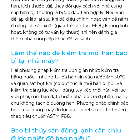
hàn, kích thước túi), thay đổi quy cách với nhà cung
cấp hiện tại thường là bước đầu tiên hợp lý. Nếu vấn
đề lặp đi lặp lại sau khi đã điều chỉnh, hoặc vấn đề nằm
ở năng lực sản xuất (giao trễ liên tục, MOQ không linh
hoạt, không có tư vấn kỹ thuật), thì nên đánh giá
thêm nhà cung cấp khác để so sánh.
Làm thế nào để kiểm tra mối hàn bao
bì tại nhà máy?
Hai phương pháp kiểm tra đơn giản nhất: kiểm tra
bằng nước – nhúng túi đã hàn kín vào nước ấm 50°C
và quan sát bọt khí (có bọt tức là mối hàn bị hở); và
kiểm tra bằng lực kéo – dùng tay kéo mối hàn với lực
vừa phải, mối hàn đạt chuẩn phải bóc ra ở phần màng
chứ không tách ở đường hàn. Phương pháp chính xác
hơn là sử dụng máy đo lực bóc (peel strength tester)
theo tiêu chuẩn ASTM F88.
Bao bì thủy sản đông lạnh cần chịu
được nhiệt độ bao nhiêu?