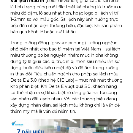
Sai lệch màu in
(color deviation) giữa các lô sản xuất
là tình trạng cùng một file thiết kế nhưng lô trước in ra
màu đỏ đậm, lô sau nhạt hơn, hoặc logo bị lệch vị trí
1–2mm so với mẫu gốc. Sai lệch này ảnh hưởng trực
tiếp đến nhận diện thương hiệu, đặc biệt khi sản phẩm
bán qua kênh lẻ hoặc xuất khẩu.
Trong in ống đồng (gravure printing) – công nghệ in
phổ biến nhất cho bao bì mềm tại Việt Nam – sai lệch
màu thường do ba nguyên nhân: mực in pha không
đúng tỷ lệ giữa các lô, trục in bị mòn sau nhiều lần sử
dụng, hoặc điều kiện nhiệt độ và độ ẩm trong xưởng
in thay đổi. Tiêu chuẩn ngành cho phép sai lệch màu
Delta E ≤ 3.0 (theo hệ CIE Lab) – mức mà mắt thường
khó phân biệt. Khi Delta E vượt quá 5.0, khách hàng
có thể nhận ra sự khác biệt rõ ràng giữa hai túi cùng
sản phẩm đặt cạnh nhau. Với các thương hiệu đang
xây dựng nhận diện, sai lệch màu không chỉ là vấn đề
thẩm mỹ mà là vấn đề niềm tin.