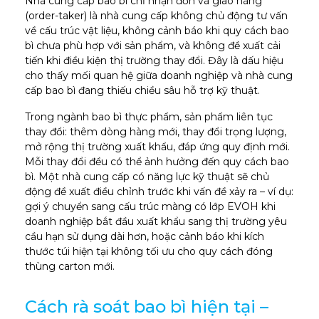
Nhà cung cấp bao bì chỉ nhận đơn và giao hàng
(order-taker) là nhà cung cấp không chủ động tư vấn
về cấu trúc vật liệu, không cảnh báo khi quy cách bao
bì chưa phù hợp với sản phẩm, và không đề xuất cải
tiến khi điều kiện thị trường thay đổi. Đây là dấu hiệu
cho thấy mối quan hệ giữa doanh nghiệp và nhà cung
cấp bao bì đang thiếu chiều sâu hỗ trợ kỹ thuật.
Trong ngành bao bì thực phẩm, sản phẩm liên tục
thay đổi: thêm dòng hàng mới, thay đổi trọng lượng,
mở rộng thị trường xuất khẩu, đáp ứng quy định mới.
Mỗi thay đổi đều có thể ảnh hưởng đến quy cách bao
bì. Một nhà cung cấp có năng lực kỹ thuật sẽ chủ
động đề xuất điều chỉnh trước khi vấn đề xảy ra – ví dụ:
gợi ý chuyển sang cấu trúc màng có lớp EVOH khi
doanh nghiệp bắt đầu xuất khẩu sang thị trường yêu
cầu hạn sử dụng dài hơn, hoặc cảnh báo khi kích
thước túi hiện tại không tối ưu cho quy cách đóng
thùng carton mới.
Cách rà soát bao bì hiện tại –